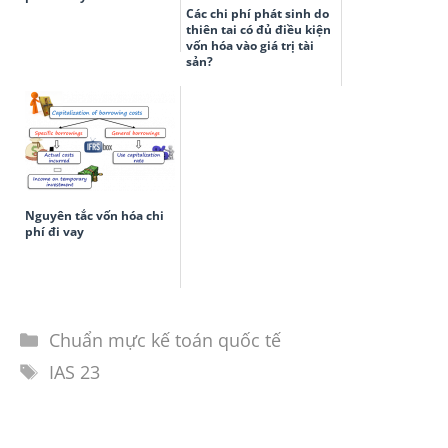
Các chi phí phát sinh do
thiên tai có đủ điều kiện
vốn hóa vào giá trị tài
sản?
Nguyên tắc vốn hóa chi
phí đi vay
Chuẩn mực kế toán quốc tế
IAS 23