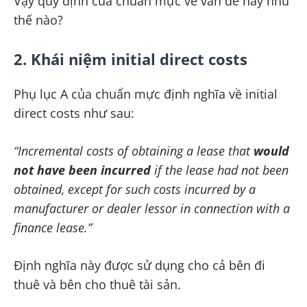
Vậy quy định của chuẩn mực về vấn đề này như
thế nào?
2. Khái niệm initial direct costs
Phụ lục A của chuẩn mực định nghĩa về initial
direct costs như sau:
“Incremental costs of obtaining a lease that
would
not have been incurred
if the lease had not been
obtained, except for such costs incurred by a
manufacturer or dealer lessor in connection with a
finance lease.”
Định nghĩa này được sử dụng cho cả bên đi
thuê và bên cho thuê tài sản.