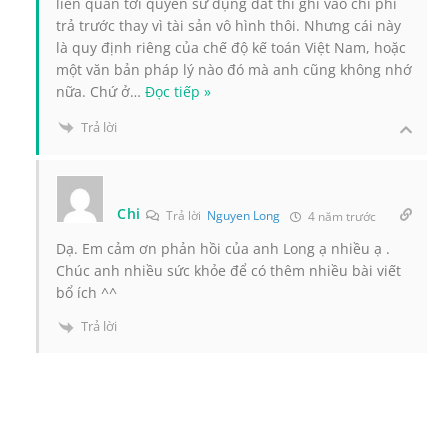
liên quan tới quyền sử dụng đất thì ghi vào chi phí
trả trước thay vì tài sản vô hình thôi. Nhưng cái này
là quy định riêng của chế độ kế toán Việt Nam, hoặc
một văn bản pháp lý nào đó mà anh cũng không nhớ
nữa. Chứ ở
…
Đọc tiếp »
Trả lời
Chi
Trả lời
Nguyen Long
4 năm trước
Dạ. Em cảm ơn phản hồi của anh Long ạ nhiều ạ .
Chúc anh nhiều sức khỏe để có thêm nhiều bài viết
bổ ích ^^
Trả lời