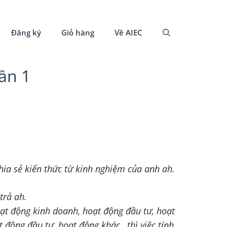
Đăng ký
Giỏ hàng
Về AIEC
hần 1
hia sẻ kiến thức từ kinh nghiệm của anh ah.
trả ah.
ạt động kinh doanh, hoạt động đầu tư, hoạt
 động đầu tư, hoạt động khác…thì việc tính