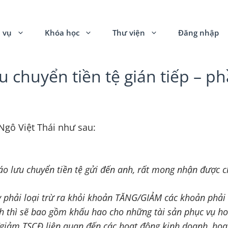
 vụ
Khóa học
Thư viện
Đăng nhập
u chuyển tiền tệ gián tiếp – p
Ngô Việt Thái như sau:
cáo lưu chuyển tiền tệ gửi đến anh, rất mong nhận được c
vay phải loại trừ ra khỏi khoản TĂNG/GIẢM các khoản phải 
nh thì sẽ bao gồm khấu hao cho những tài sản phục vụ ho
/giảm TSCĐ liên quan đến các hoạt động kinh doanh, hoạt