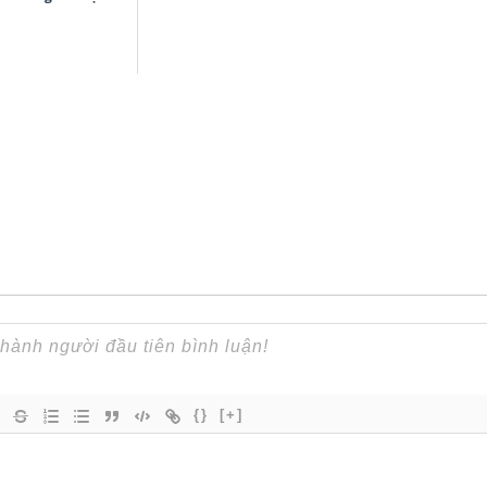
{}
[+]