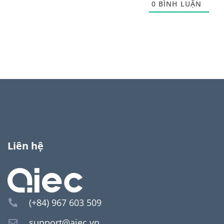
0
BÌNH LUẬN
Liên hệ
(+84) 967 603 509
support@aiec.vn