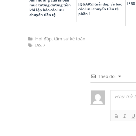
Ảnh hưởng của khoản
IFRS
[Q&A#5] Giải đáp về báo
mục tương đương tiền
cáo lưu chuyển tiền tệ
khi lập báo cáo lưu
phần 1
chuyển tiền tệ
Hỏi đáp, tâm sự kế toán
IAS 7
Theo dõi