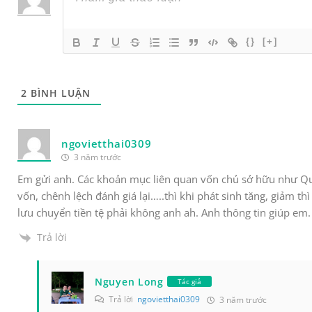
{}
[+]
2
BÌNH LUẬN
ngovietthai0309
3 năm trước
Em gửi anh. Các khoản mục liên quan vốn chủ sở hữu như Quỹ
vốn, chênh lệch đánh giá lại…..thì khi phát sinh tăng, giảm th
lưu chuyển tiền tệ phải không anh ah. Anh thông tin giúp em
Trả lời
Nguyen Long
Tác giả
Trả lời
ngovietthai0309
3 năm trước